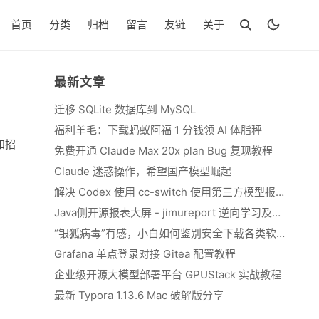
首页
分类
归档
留言
友链
关于
最新文章
迁移 SQLite 数据库到 MySQL
福利羊毛：下载蚂蚁阿福 1 分钱领 AI 体脂秤
和招
免费开通 Claude Max 20x plan Bug 复现教程
Claude 迷惑操作，希望国产模型崛起
解决 Codex 使用 cc-switch 使用第三方模型报错 We&#039;re currently experiencing high demand, which may cause temporary errors.
Java侧开源报表大屏 - jimureport 逆向学习及二开思路
“银狐病毒”有感，小白如何鉴别安全下载各类软件
Grafana 单点登录对接 Gitea 配置教程
企业级开源大模型部署平台 GPUStack 实战教程
最新 Typora 1.13.6 Mac 破解版分享