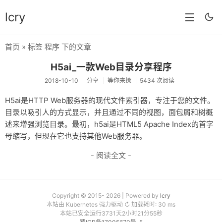
lcry
首页
» 标签 程序 下的文章
首页
H5ai_一款Web目录分享程序
分类
2018-10-10
分享
等你来撩
5434 次阅读
分享
H5ai是HTTP Web服务器的现代文件索引器，专注于您的文件。
目录以吸引人的方式显示，并且通过不同的视图，面包屑和树概
技术
述来增强浏览目录。最初，h5ai是HTML5 Apache Index的首字
教程
母缩写，但现在它也支持其他Web服务器。
- 阅读全文 -
生活
AI
归档
Copyright © 2015- 2026 | Powered by
lcry
本站由 Kubernetes 强力驱动 ↻ 加载耗时: 30 ms
本站已安全运行3731天2小时21分55秒
留言