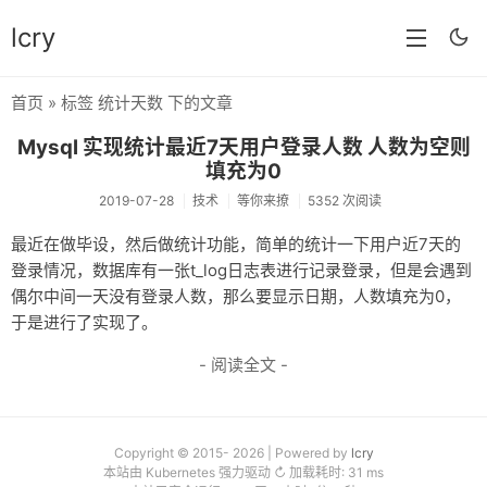
lcry
首页
» 标签 统计天数 下的文章
首页
Mysql 实现统计最近7天用户登录人数 人数为空则
分类
填充为0
2019-07-28
技术
等你来撩
5352 次阅读
分享
最近在做毕设，然后做统计功能，简单的统计一下用户近7天的
技术
登录情况，数据库有一张t_log日志表进行记录登录，但是会遇到
偶尔中间一天没有登录人数，那么要显示日期，人数填充为0，
教程
于是进行了实现了。
生活
- 阅读全文 -
AI
归档
Copyright © 2015- 2026 | Powered by
lcry
留言
本站由 Kubernetes 强力驱动 ↻ 加载耗时: 31 ms