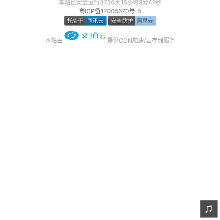
本站已安全运行3730天15小时8分49秒
蜀ICP备17005670号-5
友链
关于
本站由
提供CDN加速/云存储服务