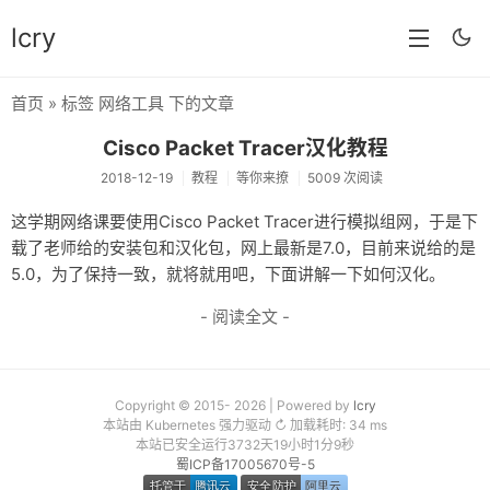
lcry
首页
» 标签 网络工具 下的文章
首页
Cisco Packet Tracer汉化教程
分类
2018-12-19
教程
等你来撩
5009 次阅读
分享
这学期网络课要使用Cisco Packet Tracer进行模拟组网，于是下
载了老师给的安装包和汉化包，网上最新是7.0，目前来说给的是
技术
5.0，为了保持一致，就将就用吧，下面讲解一下如何汉化。
教程
- 阅读全文 -
生活
AI
Copyright © 2015- 2026 | Powered by
lcry
本站由 Kubernetes 强力驱动 ↻ 加载耗时: 34 ms
归档
本站已安全运行3732天19小时1分9秒
蜀ICP备17005670号-5
留言