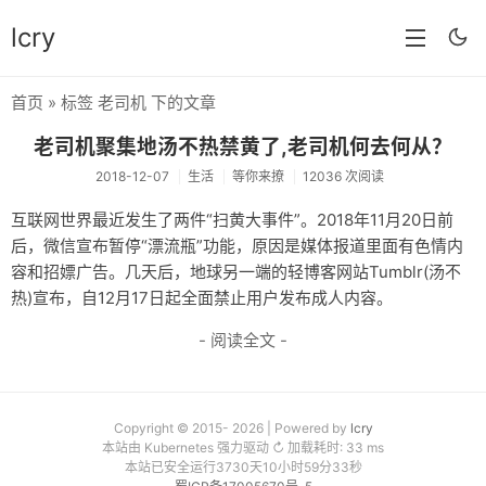
lcry
首页
» 标签 老司机 下的文章
首页
老司机聚集地汤不热禁黄了,老司机何去何从？
分类
2018-12-07
生活
等你来撩
12036 次阅读
分享
互联网世界最近发生了两件“扫黄大事件”。2018年11月20日前
后，微信宣布暂停“漂流瓶”功能，原因是媒体报道里面有色情内
技术
容和招嫖广告。几天后，地球另一端的轻博客网站Tumblr(汤不
教程
热)宣布，自12月17日起全面禁止用户发布成人内容。
- 阅读全文 -
生活
AI
归档
Copyright © 2015- 2026 | Powered by
lcry
本站由 Kubernetes 强力驱动 ↻ 加载耗时: 33 ms
本站已安全运行3730天10小时59分33秒
留言