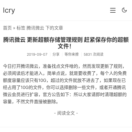
lcry
首页
» 标签 腾讯微云 下的文章
首页
腾讯微云 更新超额存储管理规则 赶紧保存你的超额
分类
文件！
2019-09-07
分享
等你来撩
5831 次阅读
分享
今日打开腾讯微云，准备找点文件啥的，然而发现更新了规则，
技术
必须阅读后才能进入，简单点说，就是要收费了，每个人的免费
额度容量应该只有10G，超过的文件就放不进去了，如果现在已
教程
经占用了10G的文件，你可以选择删除一些文件，或者开通腾讯
生活
微云会员进行扩容，官方公告如下：所以大家请即时清理超额的
容量，不然文件直接被删除。
AI
- 阅读全文 -
归档
留言