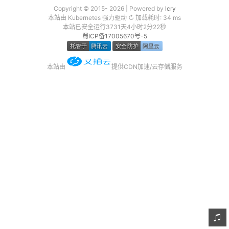
Copyright © 2015- 2026 | Powered by
lcry
友链
本站由 Kubernetes 强力驱动 ↻ 加载耗时: 34 ms
本站已安全运行3731天4小时2分22秒
关于
蜀ICP备17005670号-5
本站由
提供CDN加速/云存储服务