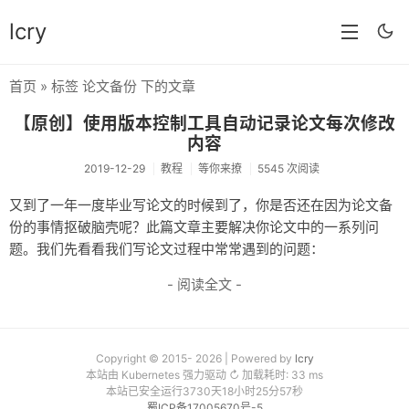
lcry
首页
» 标签 论文备份 下的文章
首页
【原创】使用版本控制工具自动记录论文每次修改
分类
内容
2019-12-29
教程
等你来撩
5545 次阅读
分享
又到了一年一度毕业写论文的时候到了，你是否还在因为论文备
技术
份的事情抠破脑壳呢？此篇文章主要解决你论文中的一系列问
题。我们先看看我们写论文过程中常常遇到的问题：
教程
- 阅读全文 -
生活
AI
归档
Copyright © 2015- 2026 | Powered by
lcry
本站由 Kubernetes 强力驱动 ↻ 加载耗时: 33 ms
本站已安全运行3730天18小时25分57秒
留言
蜀ICP备17005670号-5