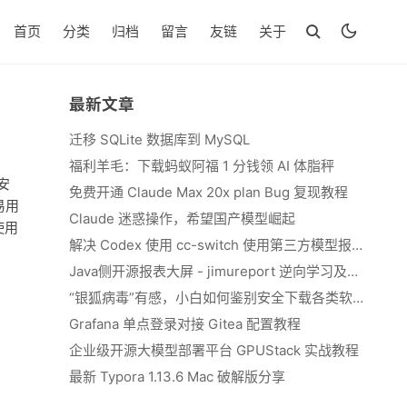
首页
分类
归档
留言
友链
关于
最新文章
迁移 SQLite 数据库到 MySQL
福利羊毛：下载蚂蚁阿福 1 分钱领 AI 体脂秤
安
免费开通 Claude Max 20x plan Bug 复现教程
易用
Claude 迷惑操作，希望国产模型崛起
使用
解决 Codex 使用 cc-switch 使用第三方模型报错 We&#039;re currently experiencing high demand, which may cause temporary errors.
Java侧开源报表大屏 - jimureport 逆向学习及二开思路
“银狐病毒”有感，小白如何鉴别安全下载各类软件
Grafana 单点登录对接 Gitea 配置教程
企业级开源大模型部署平台 GPUStack 实战教程
最新 Typora 1.13.6 Mac 破解版分享