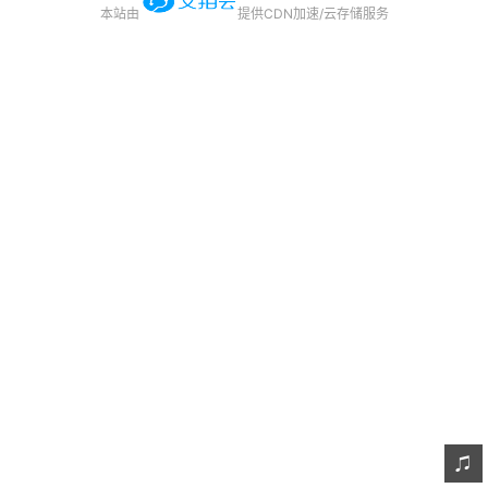
本站由
提供CDN加速/云存储服务
友链
关于