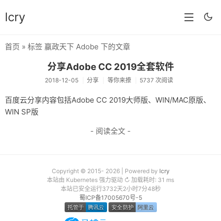
lcry
首页
» 标签 赢政天下 Adobe 下的文章
首页
分享Adobe CC 2019全套软件
分类
2018-12-05
分享
等你来撩
5737 次阅读
分享
百度云分享内容包括Adobe CC 2019大师版、WIN/MAC原版、
WIN SP版
技术
- 阅读全文 -
教程
生活
Copyright © 2015- 2026 | Powered by
lcry
AI
本站由 Kubernetes 强力驱动 ↻ 加载耗时: 31 ms
本站已安全运行3732天2小时7分48秒
归档
蜀ICP备17005670号-5
留言