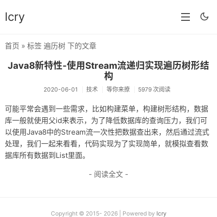
lcry
首页
» 标签 遍历树 下的文章
首页
Java8新特性-使用Stream流递归实现遍历树形结
分类
构
2020-06-01
技术
等你来撩
5979 次阅读
分享
可能平常会遇到一些需求，比如构建菜单，构建树形结构，数据
技术
库一般就使用父id来表示，为了降低数据库的查询压力，我们可
以使用Java8中的Stream流一次性把数据查出来，然后通过流式
教程
处理，我们一起来看看，代码实现为了实现简单，就模拟查看数
生活
据库所有数据到List里面。
AI
- 阅读全文 -
归档
留言
Copyright © 2015- 2026 | Powered by
lcry