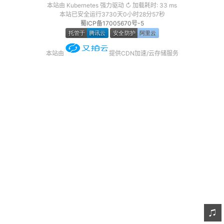
本站由 Kubernetes 强力驱动 ↻ 加载耗时: 33 ms
友链
本站已安全运行3730天0小时28分57秒
蜀ICP备17005670号-5
关于
本站由
提供CDN加速/云存储服务