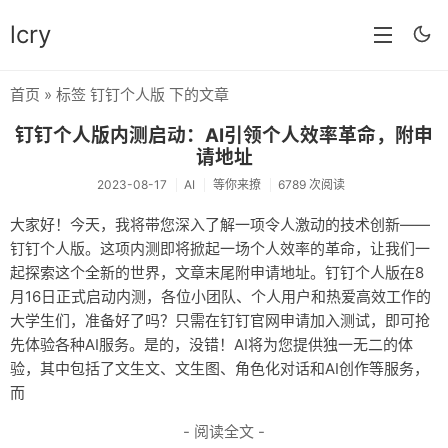
lcry
首页
» 标签 钉钉个人版 下的文章
首页
钉钉个人版内测启动：AI引领个人效率革命，附申
分类
请地址
2023-08-17
AI
等你来撩
6789 次阅读
分享
大家好！今天，我将带您深入了解一项令人激动的技术创新——
技术
钉钉个人版。这项内测即将掀起一场个人效率的革命，让我们一
起探索这个全新的世界，文章末尾附申请地址。钉钉个人版在8
教程
月16日正式启动内测，各位小团队、个人用户和热爱高效工作的
生活
大学生们，准备好了吗？只需在钉钉官网申请加入测试，即可抢
先体验各种AI服务。是的，没错！AI将为您提供独一无二的体
AI
验，其中包括了文生文、文生图、角色化对话和AI创作等服务，
而
归档
- 阅读全文 -
留言