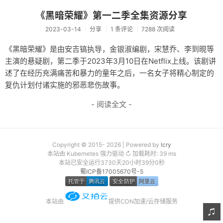
友链
《黑暗荣耀》第一二季全集资源分享
2023-03-14
分享
1 条评论
7288 次阅读
关于
《黑暗荣耀》是由安吉镐执导，金银淑编剧，宋慧乔、李到晛等
主演的悬疑剧，第二季于2023年3月10日在Netflix上线。该剧讲
述了在经历充满痛苦和暴力的童年之后，一名女子将精心制定的
复仇计划付诸实施的邪恶悲伤故事。
- 阅读全文 -
Copyright © 2015- 2026 | Powered by
lcry
本站由 Kubernetes 强力驱动 ↻ 加载耗时: 39 ms
本站已安全运行3730天20小时39分0秒
蜀ICP备17005670号-5
本站由
提供CDN加速/云存储服务