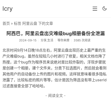
lcry
首页
» 标签 阿里云盘 下的文章
首页
阿西巴，阿里云盘出灾难级bug相册备份全泄漏
分类
2024-09-15
分享,生活
等你来撩
3585 次阅读
分享
北京时间9月14日晚18点左右，阿里云盘出现历史上最严重的生
产灾难级bug，虽然在短短几小时进行了修复，相关文档也降了
技术
热搜，这个bug作为程序员来说绝对是比较炸裂的，浮现步骤就
教程
是创建一个相册，建个文件夹，分类下拉选图片，然后就会看到
其他用户的自动备份上传的图片和视频。这样就意味着很多隐私
生活
泄露了，比较私密的照片等等，估计是因为筛选没有带上userId
过滤直接查全部了哈哈哈。
AI
- 阅读全文 -
归档
留言