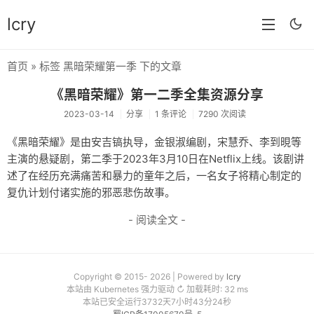
lcry
首页
» 标签 黑暗荣耀第一季 下的文章
首页
《黑暗荣耀》第一二季全集资源分享
分类
2023-03-14
分享
1 条评论
7290 次阅读
分享
《黑暗荣耀》是由安吉镐执导，金银淑编剧，宋慧乔、李到晛等
主演的悬疑剧，第二季于2023年3月10日在Netflix上线。该剧讲
技术
述了在经历充满痛苦和暴力的童年之后，一名女子将精心制定的
教程
复仇计划付诸实施的邪恶悲伤故事。
- 阅读全文 -
生活
AI
归档
Copyright © 2015- 2026 | Powered by
lcry
本站由 Kubernetes 强力驱动 ↻ 加载耗时: 32 ms
本站已安全运行3732天7小时43分24秒
留言