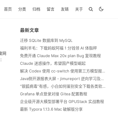
首页
分类
归档
留言
友链
关于
最新文章
迁移 SQLite 数据库到 MySQL
福利羊毛：下载蚂蚁阿福 1 分钱领 AI 体脂秤
度网
免费开通 Claude Max 20x plan Bug 复现教程
下：
Claude 迷惑操作，希望国产模型崛起
解决 Codex 使用 cc-switch 使用第三方模型报错 We&#039;re currently experiencing high demand, which may cause temporary errors.
Java侧开源报表大屏 - jimureport 逆向学习及二开思路
“银狐病毒”有感，小白如何鉴别安全下载各类软件
Grafana 单点登录对接 Gitea 配置教程
企业级开源大模型部署平台 GPUStack 实战教程
最新 Typora 1.13.6 Mac 破解版分享