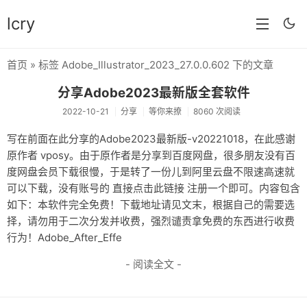
lcry
首页
» 标签 Adobe_Illustrator_2023_27.0.0.602 下的文章
首页
分享Adobe2023最新版全套软件
分类
2022-10-21
分享
等你来撩
8060 次阅读
分享
写在前面在此分享的Adobe2023最新版-v20221018，在此感谢
原作者 vposy。由于原作者是分享到百度网盘，很多朋友没有百
技术
度网盘会员下载很慢，于是转了一份儿到阿里云盘不限速高速就
教程
可以下载，没有账号的 直接点击此链接 注册一个即可。内容包含
如下：本软件完全免费！下载地址请见文末，根据自己的需要选
生活
择，请勿用于二次分发并收费，强烈谴责拿免费的东西进行收费
行为！Adobe_After_Effe
AI
- 阅读全文 -
归档
留言