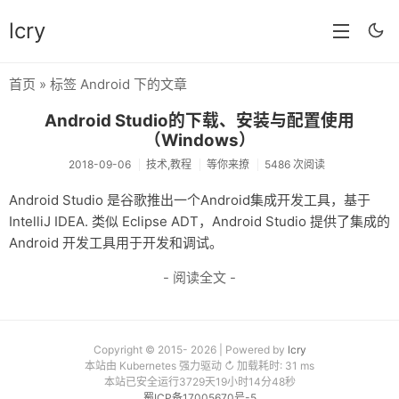
lcry
首页
» 标签 Android 下的文章
首页
Android Studio的下载、安装与配置使用
分类
（Windows）
2018-09-06
技术,教程
等你来撩
5486 次阅读
分享
Android Studio 是谷歌推出一个Android集成开发工具，基于
技术
IntelliJ IDEA. 类似 Eclipse ADT，Android Studio 提供了集成的
Android 开发工具用于开发和调试。
教程
- 阅读全文 -
生活
AI
归档
Copyright © 2015- 2026 | Powered by
lcry
本站由 Kubernetes 强力驱动 ↻ 加载耗时: 31 ms
本站已安全运行3729天19小时14分48秒
留言
蜀ICP备17005670号-5