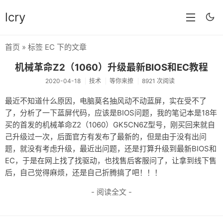
lcry
首页
» 标签 EC 下的文章
首页
机械革命Z2（1060）升级最新BIOS和EC教程
分类
2020-04-18
技术
等你来撩
8921 次阅读
分享
最近不知道什么原因，电脑莫名抽风动不动蓝屏，实在受不了
了，分析了一下蓝屏代码，应该是BIOS问题，我的笔记本是18年
技术
买的首发的机械革命Z2（1060）GK5CN6Z型号，刚买回来就自
教程
己升级过一次，后面官方有发布了最新的，但是由于没有出问
题，就没有考虑升级，最近出问题，还是打算升级到最新BIOS和
生活
EC，于是在网上找了找驱动，也找售后客服问了，让拿到线下售
后，自己觉得麻烦，还是自己折腾搞了吧！！！
AI
- 阅读全文 -
归档
留言