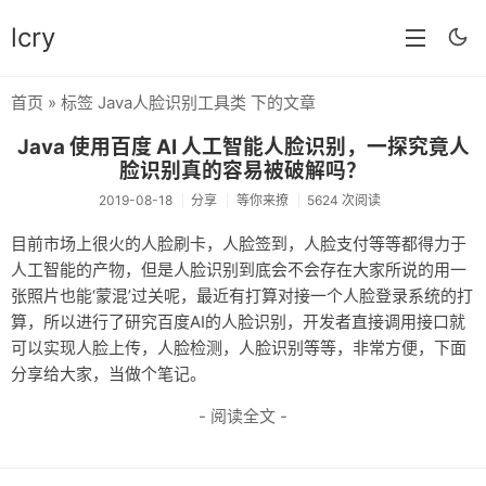
lcry
首页
» 标签 Java人脸识别工具类 下的文章
首页
Java 使用百度 AI 人工智能人脸识别，一探究竟人
分类
脸识别真的容易被破解吗？
2019-08-18
分享
等你来撩
5624 次阅读
分享
目前市场上很火的人脸刷卡，人脸签到，人脸支付等等都得力于
技术
人工智能的产物，但是人脸识别到底会不会存在大家所说的用一
张照片也能‘蒙混’过关呢，最近有打算对接一个人脸登录系统的打
教程
算，所以进行了研究百度AI的人脸识别，开发者直接调用接口就
生活
可以实现人脸上传，人脸检测，人脸识别等等，非常方便，下面
分享给大家，当做个笔记。
AI
- 阅读全文 -
归档
留言