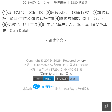
2016-07-12
分享
等你来撩
5380 次阅读
友链
①取消选区：【Ctrl+D】②反选选区：【Shirt+F7】③复位调
关于
板：窗口-工作区-复位调板位置④图像的缩放：Ctrl+【+、-】
⑤空格键：抓手工具⑥用前景色填充：Alt+Delete用背景色填
充：Ctrl+Delete
- 阅读全文 -
Copyright © 2015- 2026 | Powered by
lcry
本站由 Kubernetes 强力驱动 ↻ 加载耗时: 36 ms
本站已安全运行3729天21小时10分22秒
蜀ICP备17005670号-5
本站由
提供CDN加速/云存储服务