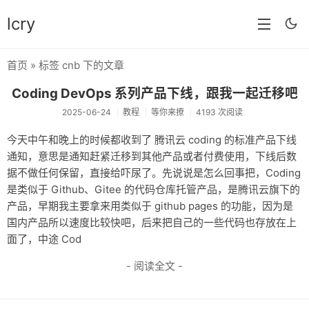
lcry
首页
» 标签 cnb 下的文章
首页
Coding DevOps 系列产品下线，跟我一起迁移吧
分类
2025-06-24
教程
等你来撩
4193 次阅读
分享
今天中午和晚上的时候都收到了 腾讯云 coding 的标准产品下线
通知，意思是通知赶紧迁移到其他产品或者付费使用，下线后数
技术
据不做任何保留，直接给吓尿了。先说说是怎么回事把，Coding
教程
是类似于 Github、Gitee 的代码仓库托管产品，是腾讯云旗下的
产品，早期我主要拿来用类似于 github pages 的功能，因为是
生活
国内产品所以速度比较快吧，后来把自己的一些代码也存放在上
面了，中途 Cod
AI
- 阅读全文 -
归档
留言