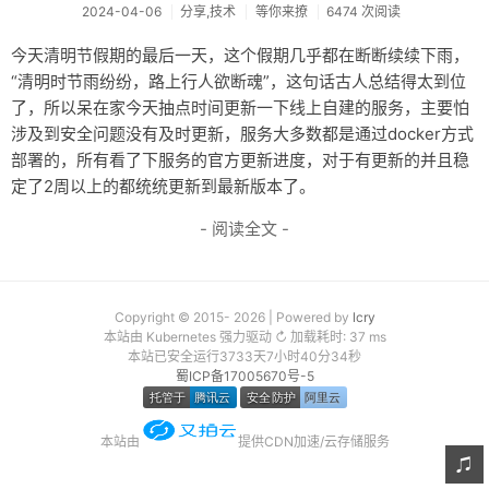
2024-04-06
分享,技术
等你来撩
6474 次阅读
友链
今天清明节假期的最后一天，这个假期几乎都在断断续续下雨，
关于
“清明时节雨纷纷，路上行人欲断魂”，这句话古人总结得太到位
了，所以呆在家今天抽点时间更新一下线上自建的服务，主要怕
涉及到安全问题没有及时更新，服务大多数都是通过docker方式
部署的，所有看了下服务的官方更新进度，对于有更新的并且稳
定了2周以上的都统统更新到最新版本了。
- 阅读全文 -
Copyright © 2015- 2026 | Powered by
lcry
本站由 Kubernetes 强力驱动 ↻ 加载耗时: 37 ms
本站已安全运行3733天7小时40分34秒
蜀ICP备17005670号-5
本站由
提供CDN加速/云存储服务