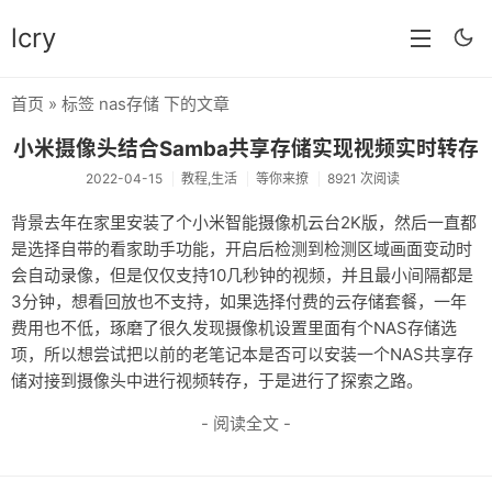
lcry
首页
» 标签 nas存储 下的文章
首页
小米摄像头结合Samba共享存储实现视频实时转存
分类
2022-04-15
教程,生活
等你来撩
8921 次阅读
分享
背景去年在家里安装了个小米智能摄像机云台2K版，然后一直都
是选择自带的看家助手功能，开启后检测到检测区域画面变动时
技术
会自动录像，但是仅仅支持10几秒钟的视频，并且最小间隔都是
教程
3分钟，想看回放也不支持，如果选择付费的云存储套餐，一年
费用也不低，琢磨了很久发现摄像机设置里面有个NAS存储选
生活
项，所以想尝试把以前的老笔记本是否可以安装一个NAS共享存
储对接到摄像头中进行视频转存，于是进行了探索之路。
AI
- 阅读全文 -
归档
留言