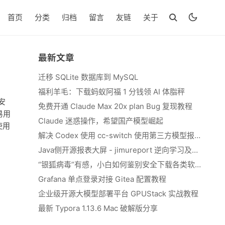
首页
分类
归档
留言
友链
关于
最新文章
迁移 SQLite 数据库到 MySQL
福利羊毛：下载蚂蚁阿福 1 分钱领 AI 体脂秤
安
免费开通 Claude Max 20x plan Bug 复现教程
易用
Claude 迷惑操作，希望国产模型崛起
使用
解决 Codex 使用 cc-switch 使用第三方模型报错 We&#039;re currently experiencing high demand, which may cause temporary errors.
Java侧开源报表大屏 - jimureport 逆向学习及二开思路
“银狐病毒”有感，小白如何鉴别安全下载各类软件
Grafana 单点登录对接 Gitea 配置教程
企业级开源大模型部署平台 GPUStack 实战教程
最新 Typora 1.13.6 Mac 破解版分享