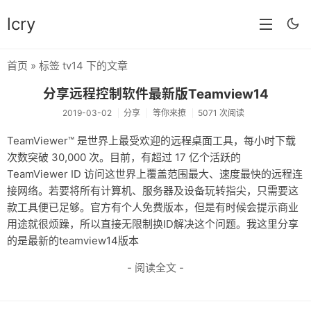
lcry
首页
» 标签 tv14 下的文章
首页
分享远程控制软件最新版Teamview14
分类
2019-03-02
分享
等你来撩
5071 次阅读
分享
TeamViewer™ 是世界上最受欢迎的远程桌面工具，每小时下载
次数突破 30,000 次。目前，有超过 17 亿个活跃的
技术
TeamViewer ID 访问这世界上覆盖范围最大、速度最快的远程连
教程
接网络。若要将所有计算机、服务器及设备玩转指尖，只需要这
款工具便已足够。官方有个人免费版本，但是有时候会提示商业
生活
用途就很烦躁，所以直接无限制换ID解决这个问题。我这里分享
的是最新的teamview14版本
AI
- 阅读全文 -
归档
留言