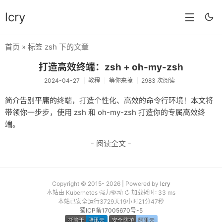
lcry
首页
» 标签 zsh 下的文章
首页
打造高效终端：zsh + oh-my-zsh
分类
2024-04-27
教程
等你来撩
2983 次阅读
分享
简介告别平庸的终端，打造个性化、高效的命令行环境！本文将
带领你一步步，使用 zsh 和 oh-my-zsh 打造你的专属高效终
技术
端。
教程
- 阅读全文 -
生活
AI
Copyright © 2015- 2026 | Powered by
lcry
本站由 Kubernetes 强力驱动 ↻ 加载耗时: 33 ms
归档
本站已安全运行3729天19小时21分47秒
蜀ICP备17005670号-5
留言