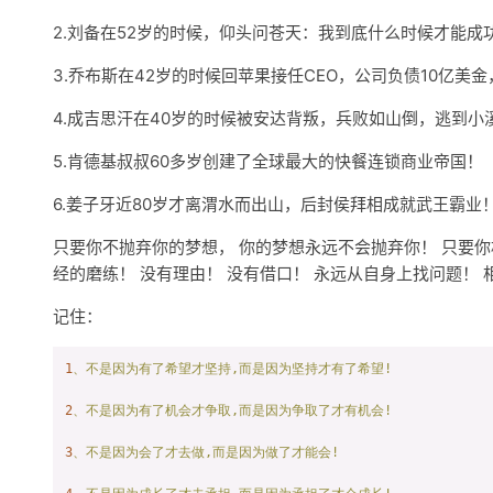
2.刘备在52岁的时候，仰头问苍天：我到底什么时候才能
3.乔布斯在42岁的时候回苹果接任CEO，公司负债10亿
4.成吉思汗在40岁的时候被安达背叛，兵败如山倒，逃到
5.肯德基叔叔60多岁创建了全球最大的快餐连锁商业帝国！
6.姜子牙近80岁才离渭水而出山，后封侯拜相成就武王霸业
只要你不抛弃你的梦想， 你的梦想永远不会抛弃你！ 只要你
经的磨练！ 没有理由！ 没有借口！ 永远从自身上找问题！ 
记住：
1
、不是因为有了希望才坚持,而是因为坚持才有了希望!
2
、不是因为有了机会才争取,而是因为争取了才有机会!
3
、不是因为会了才去做,而是因为做了才能会!