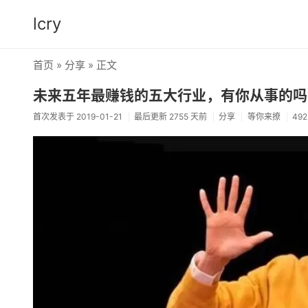
lcry
首页
»
分享
» 正文
未来五年最赚钱的五大行业，有你从事的吗
首次发表于 2019-01-21
最后更新 2755 天前
分享
等你来撩
49