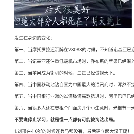
发生在身边的变化：
第一、当摩托罗拉还沉醉在V8088的时候，不知道诺基亚已
第二、当诺基亚还注重低端机市场时，乔布斯的苹果已经潜
第三、当苹果成为街机的时候，三星已经傲视天下。
第四、当中国移动沾沾自喜为中国最大的通讯商时，浑然不
第五、当中国银行业赚的盆满钵满高歌猛进时，阿里巴巴已
第六、当很多人还在想租个门面房开个小生意时，光棍节一
不要说停止学习，就是慢一点都有可能被淘汰出局。
1.刘邦在4 0岁的时候连兵马都没有，最后建立起大汉王朝！