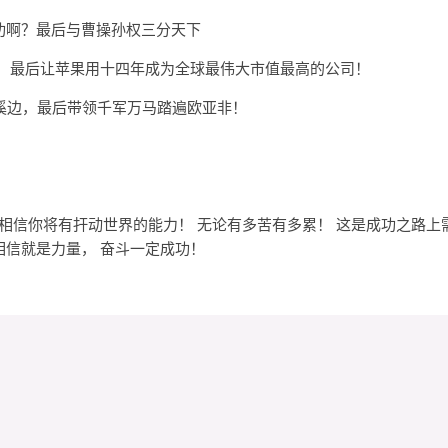
成功啊？最后与曹操孙权三分天下
美金，最后让苹果用十四年成为全球最伟大市值最高的公司！
小溪边，最后带领千军万马踏遍欧亚非！
！
相信你将有扞动世界的能力！ 无论有多苦有多累！ 这是成功之路上
相信就是力量， 奋斗一定成功！