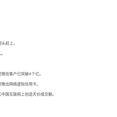
迎头赶上。
入。
觉微信客户已突破4个亿。
经推出网络虚拟信用卡。
天中国互联网上创造天价成交额。