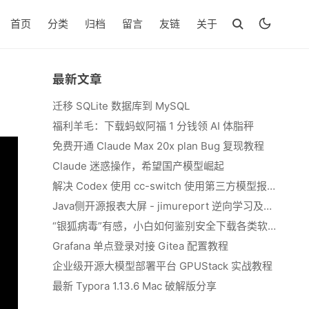
首页
分类
归档
留言
友链
关于
最新文章
迁移 SQLite 数据库到 MySQL
福利羊毛：下载蚂蚁阿福 1 分钱领 AI 体脂秤
免费开通 Claude Max 20x plan Bug 复现教程
Claude 迷惑操作，希望国产模型崛起
解决 Codex 使用 cc-switch 使用第三方模型报错 We&#039;re currently experiencing high demand, which may cause temporary errors.
Java侧开源报表大屏 - jimureport 逆向学习及二开思路
“银狐病毒”有感，小白如何鉴别安全下载各类软件
Grafana 单点登录对接 Gitea 配置教程
企业级开源大模型部署平台 GPUStack 实战教程
最新 Typora 1.13.6 Mac 破解版分享