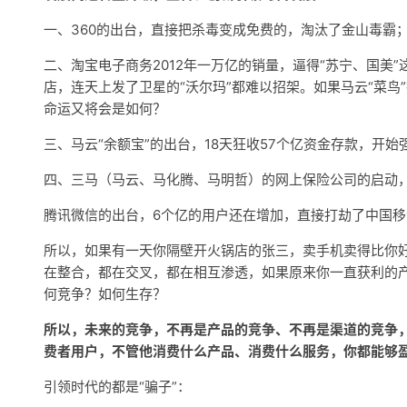
一、360的出台，直接把杀毒变成免费的，淘汰了金山毒霸
二、淘宝电子商务2012年一万亿的销量，逼得“苏宁、国美”
店，连天上发了卫星的“沃尔玛”都难以招架。如果马云“菜鸟
命运又将会是如何？
三、马云“余额宝”的出台，18天狂收57个亿资金存款，开
四、三马（马云、马化腾、马明哲）的网上保险公司的启动，
腾讯微信的出台，6个亿的用户还在增加，直接打劫了中国
所以，如果有一天你隔壁开火锅店的张三，卖手机卖得比你
在整合，都在交叉，都在相互渗透，如果原来你一直获利的
何竞争？如何生存？
所以，未来的竞争，不再是产品的竞争、不再是渠道的竞争
费者用户，不管他消费什么产品、消费什么服务，你都能够
引领时代的都是“骗子”：