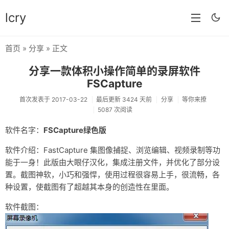
lcry
首页
»
分享
» 正文
首页
分享一款体积小操作简单的录屏软件
分类
FSCapture
分享
首次发表于 2017-03-22
最后更新 3424 天前
分享
等你来撩
5087 次阅读
技术
软件名字：
FSCapture绿色版
教程
软件介绍：FastCapture 集图像捕捉、浏览编辑、视频录制等功
生活
能于一身！此版由大眼仔汉化，集成注册文件，并优化了部分设
置。截图神软，小巧和强悍，使用过程很容易上手，很流畅，各
AI
种设置，使截图有了超越其本身的创造性在里面。
归档
软件截图：
留言