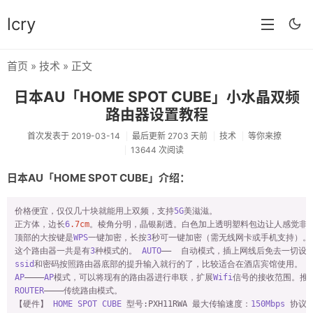
lcry
首页
»
技术
» 正文
首页
日本AU「HOME SPOT CUBE」小水晶双频
分类
路由器设置教程
分享
首次发表于 2019-03-14
最后更新 2703 天前
技术
等你来撩
13644 次阅读
技术
日本AU「HOME SPOT CUBE」介绍：
教程
价格便宜，仅仅几十块就能用上双频，支持
5G
美滋滋。

生活
正方体，边长
6
.7cm
。棱角分明，晶银剔透。白色加上透明塑料包边让人感觉非常
顶部的大按键是
WPS
一键加密，长按
3
秒可一键加密（需无线网卡或手机支持）。  
AI
这个路由器一共是有
3
种模式的。 
AUTO
ssid
归档
AP
————
AP
模式，可以将现有的路由器进行串联，扩展
Wifi
ROUTER
————传统路由模式。   

留言
【硬件】 
HOME
SPOT
CUBE
 型号
:PXH11RWA
 最大传输速度：
150Mbps
 协议