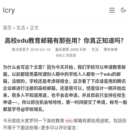
lcry
首页
»
生活
» 正文
首页
高校edu教育邮箱有那些用？你真正知道吗？
分类
首次发表于 2019-03-18
最后更新 2698 天前
生活
等你来撩
6903 次阅读
分享
为什么会写这个文章？因为今天开始，我们学校可以申请教育邮
技术
箱，以前都很羡慕所谓别人眼中的学校人人都有一个edu的邮
教程
箱，没想的，学校还是考虑得很全，这次看了下应该是用的腾讯
企业邮进行注册的高校邮箱，还是很可以，但是估计一刚开始出
生活
来，很多人不知道用途，也不会去申请，并且目前只支持在校生
申请~~，所以抓住机会哈哈哈，第一时间提交了申请，帐号一般
AI
都是学号@学校域名。
归档
今天就给大家罗列一下高校教育
邮箱有那些用途呢，包括但
edu
留言
不限于下面这些哦~更多可以评论留言：