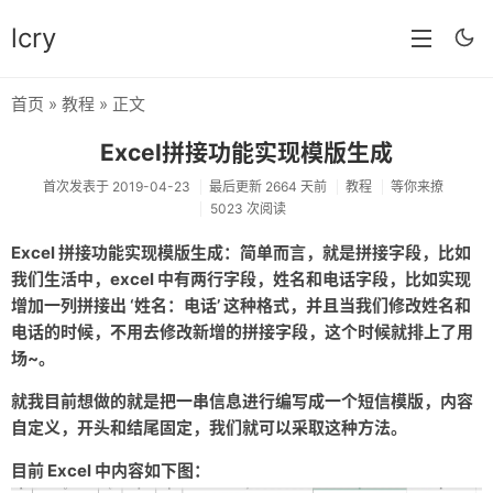
lcry
首页
»
教程
» 正文
首页
Excel拼接功能实现模版生成
分类
首次发表于 2019-04-23
最后更新 2664 天前
教程
等你来撩
5023 次阅读
分享
Excel 拼接功能实现模版生成：简单而言，就是拼接字段，比如
技术
我们生活中，excel 中有两行字段，姓名和电话字段，比如实现
教程
增加一列拼接出 ‘姓名：电话’ 这种格式，并且当我们修改姓名和
电话的时候，不用去修改新增的拼接字段，这个时候就排上了用
生活
场~。
AI
就我目前想做的就是把一串信息进行编写成一个短信模版，内容
自定义，开头和结尾固定，我们就可以采取这种方法。
归档
目前 Excel 中内容如下图：
留言