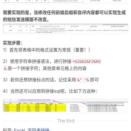
友链
我要实现的是，当修改任何前缀后缀和自评内容都可以实现生成
的短信发送模版不改变。
关于
实现步骤：
1）首先将表格中的格式设置为常规（重要！）
2）使用字符串拼接语法，进行拼接
=G2&D2&F2&H2
是一个拼接字符；其他是单元格上的内容
&
3）若你还想拼接标点的话，记住采用
即可
&" "&
4）当然还可以应用到拼接sql呢，比如下方这种：
The End
标签:
Excel
,
字符串拼接