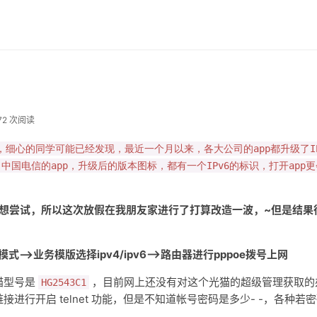
72 次阅读
ion 6)，细心的同学可能已经发现，最近一个月以来，各大公司的app都升级了I
国电信的app，升级后的版本图标，都有一个IPv6的标识，打开app更
一直想尝试，所以这次放假在我朋友家进行了打算改造一波，~但是结果
->业务模版选择ipv4/ipv6-->路由器进行pppoe拨号上网
猫型号是
，目前网上还没有对这个光猫的超级管理获取的
HG2543C1
行开启 telnet 功能，但是不知道帐号密码是多少- -，各种若