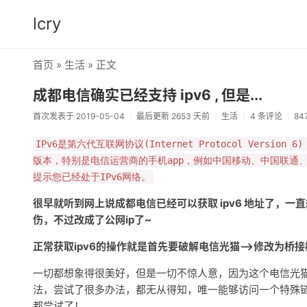
lcry
首页
»
生活
» 正文
成都电信确实已经支持 ipv6 , 但是...
首次发表于 2019-05-04
最后更新 2653 天前
生活
4 条评论
84
IPv6是第六代互联网协议(Internet Protocol Vers
版本，特别是电信运营商的手机app，例如中国移动、中国联通、中
提示您已经处于IPv6网络。
很早就听到网上说成都电信已经可以获取 ipv6 地址了，
伤，不过改成了公网ip了~
正常获取ipv6的操作就是首先要破解电信光猫-->修改为桥接模式-
一切都想象得很美好，但是一切不惊人意，因为这个电信光
法，尝试了很多办法，都无从得知，唯一能够访问一个特殊链接进
都尝试了！