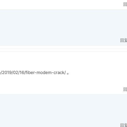
回
019/02/16/fiber-modem-crack/ 。
回