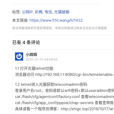
标签:
公网IP
,
折腾
,
电信
,
光猫破解
本文链接:
https://www.51it.wang/ll/1422
商业转载请联系作者获得授权，非商业转载请注明本文出处及文章链接
已有
4
条评论
小辉辉
2020-01-01 04:09:05
1.1 打开光猫telnet功能
浏览器访问 http://192.168.1.1:8080/cgi-bin/telnetenable.
1.2 telnet进入光猫获取telecomadmin密码
登录用户名root，密码是默认wifi密码+默认useradmi
cat /flash/cfg/agentconf/factory.conf 查看telecomadm
cat /flash/cfg/app_conf/pppoe/chap-secrets 查看
具体请看一个程序员博客：http://shigc.top/2019/10/17/arti