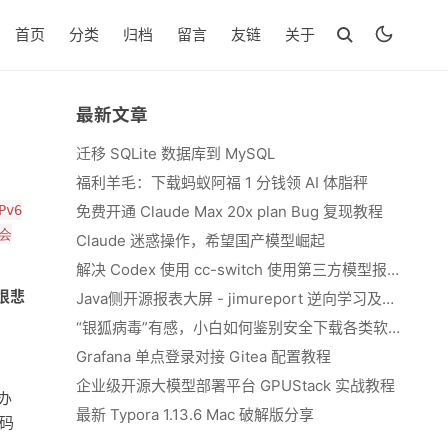
首页
分类
归档
留言
友链
关于
最新文章
迁移 SQLite 数据库到 MySQL
福利羊毛：下载蚂蚁阿福 1 分钱领 AI 体脂秤
Pv6
免费开通 Claude Max 20x plan Bug 复现教程
会
Claude 迷惑操作，希望国产模型崛起
解决 Codex 使用 cc-switch 使用第三方模型报错 We&#039;re currently experiencing high demand, which may cause temporary errors.
很悲
Java侧开源报表大屏 - jimureport 逆向学习及二开思路
“银狐病毒”有感，小白如何鉴别安全下载各类软件
Grafana 单点登录对接 Gitea 配置教程
企业级开源大模型部署平台 GPUStack 实战教程
办
最新 Typora 1.13.6 Mac 破解版分享
密码