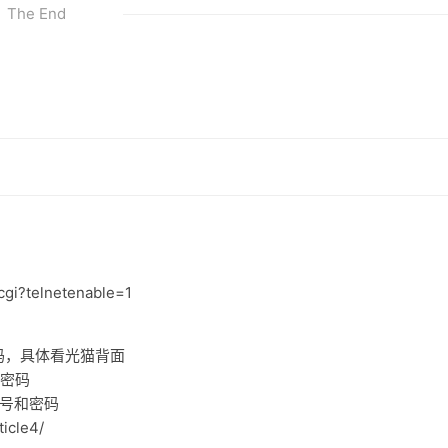
The End
cgi?telnetenable=1
n密码，具体看光猫背面
in密码
宽带账号和密码
cle4/