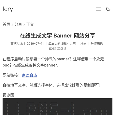
lcry
首页
»
分享
» 正文
首页
在线生成文字 Banner 网站分享
分类
首次发表于 2019-07-11
最后更新 2584 天前
分享
等你来撩
5057 次阅读
分享
在程序启动时候想要一个帅气的banner？注释使用一个永无
技术
bug？在线生成各种文字banner。
教程
网站链接：
点此直达
生活
直接填写文字，然后选择字体，选择比较好看的复制即可！
AI
预览图
归档
留言