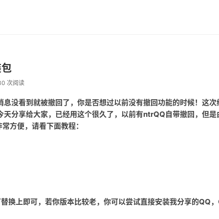
装包
30 次阅读
消息没看到就被撤回了，你是否想过以前没有撤回功能的时候！这次
，今天分享给大家，已经用这个很久了，以前有ntrQQ自带撤回，但是
非常方便，请看下面教程：
补丁替换上即可，若你版本比较老，你可以尝试直接安装我分享的QQ，