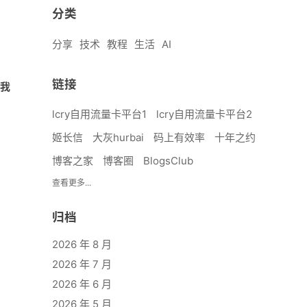
分类
分享
技术
教程
生活
AI
链接
进我
lcry自用流量卡平台1
lcry自用流量卡平台2
姬长信
大灰hurbai
码上有效率
十年之约
博客之家
博客圈
BlogsClub
查看更多...
归档
2026 年 8 月
2026 年 7 月
2026 年 6 月
2026 年 5 月