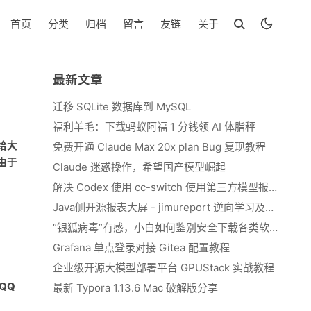
首页
分类
归档
留言
友链
关于
最新文章
迁移 SQLite 数据库到 MySQL
福利羊毛：下载蚂蚁阿福 1 分钱领 AI 体脂秤
给大
免费开通 Claude Max 20x plan Bug 复现教程
由于
Claude 迷惑操作，希望国产模型崛起
解决 Codex 使用 cc-switch 使用第三方模型报错 We&#039;re currently experiencing high demand, which may cause temporary errors.
Java侧开源报表大屏 - jimureport 逆向学习及二开思路
“银狐病毒”有感，小白如何鉴别安全下载各类软件
Grafana 单点登录对接 Gitea 配置教程
企业级开源大模型部署平台 GPUStack 实战教程
QQ
最新 Typora 1.13.6 Mac 破解版分享