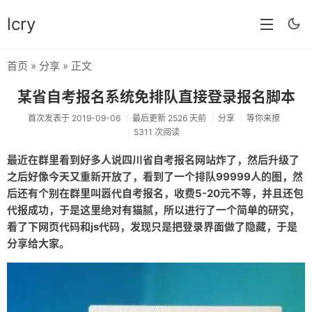
lcry
首页
»
分享
» 正文
首页
某省自考报名系统免排队直接登录报名脚本
分类
首次发表于 2019-09-06
最后更新 2526 天前
分享
等你来撩
5311 次阅读
分享
最近在群里看到好多人说四川省自考报名网站炸了，然后升级了
技术
之后好像今天又重新开放了，看到了一个排队99999人的图，然
教程
后还有个别在群里叫嚣代自考报名，收费5-20元不等，并且还包
代报成功，于是这里绝对有猫腻，所以进行了一个简单的研究，
生活
看了下网页代码和js代码，发现只是把登录界面做了隐藏，于是
分享给大家。
AI
归档
留言