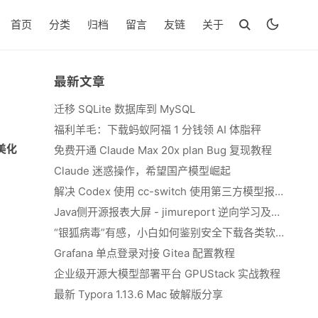
首页
分类
归档
留言
友链
关于
最新文章
迁移 SQLite 数据库到 MySQL
福利羊毛：下载蚂蚁阿福 1 分钱领 AI 体脂秤
美化
免费开通 Claude Max 20x plan Bug 复现教程
Claude 迷惑操作，希望国产模型崛起
解决 Codex 使用 cc-switch 使用第三方模型报错 We&#039;re currently experiencing high demand, which may cause temporary errors.
Java侧开源报表大屏 - jimureport 逆向学习及二开思路
“银狐病毒”有感，小白如何鉴别安全下载各类软件
Grafana 单点登录对接 Gitea 配置教程
企业级开源大模型部署平台 GPUStack 实战教程
最新 Typora 1.13.6 Mac 破解版分享