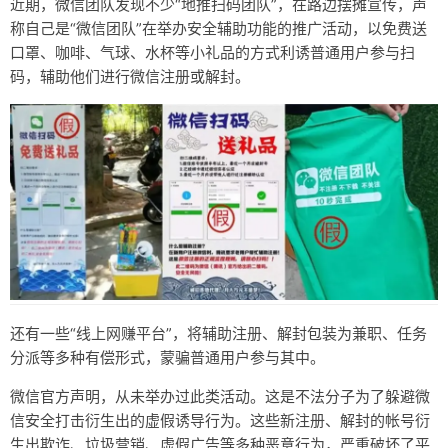
近期，微信团队发现不少“地推扫码团队”，在路边摆摊宣传，声
友链
称自己是“微信团队”在举办安全辅助功能的推广活动，以免费送
口罩、咖啡、气球、水杯等小礼品的方式利诱普通用户参与扫
关于
码，辅助他们进行微信注册或解封。
还有一些“线上网赚平台”，将辅助注册、解封包装为兼职、任务
分派等多种有偿形式，蒙骗普通用户参与其中。
微信官方声明，从未举办过此类活动。这是不法分子为了躲避微
信安全打击衍生出的虚假诱导行为。这些新注册、解封的帐号衍
生出欺诈、垃圾营销、虚假广告等多种恶意行为，严重破坏了平