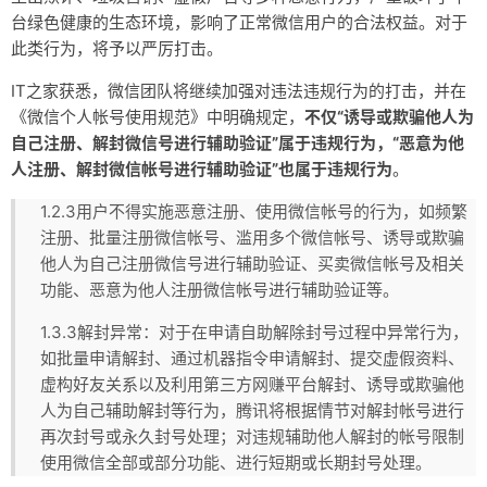
台绿色健康的生态环境，影响了正常微信用户的合法权益。对于
此类行为，将予以严厉打击。
IT之家获悉，微信团队将继续加强对违法违规行为的打击，并在
《微信个人帐号使用规范》中明确规定，
不仅“诱导或欺骗他人为
自己注册、解封微信号进行辅助验证”属于违规行为，“恶意为他
人注册、解封微信帐号进行辅助验证”也属于违规行为
。
1.2.3用户不得实施恶意注册、使用微信帐号的行为，如频繁
注册、批量注册微信帐号、滥用多个微信帐号、诱导或欺骗
他人为自己注册微信号进行辅助验证、买卖微信帐号及相关
功能、恶意为他人注册微信帐号进行辅助验证等。
1.3.3解封异常：对于在申请自助解除封号过程中异常行为，
如批量申请解封、通过机器指令申请解封、提交虚假资料、
虚构好友关系以及利用第三方网赚平台解封、诱导或欺骗他
人为自己辅助解封等行为，腾讯将根据情节对解封帐号进行
再次封号或永久封号处理；对违规辅助他人解封的帐号限制
使用微信全部或部分功能、进行短期或长期封号处理。