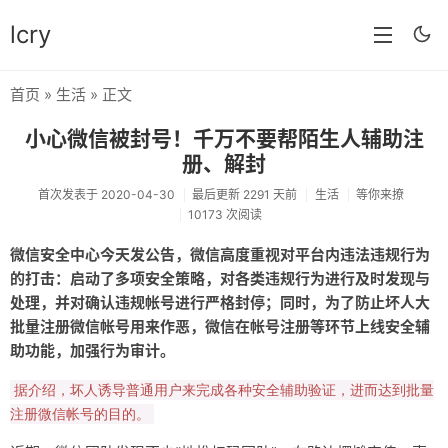
lcry
首页
»
生活
» 正文
首页
小心微信被封号！千万不要帮陌生人辅助注
分类
册、解封
分享
首次发表于 2020-04-30
最后更新 2291 天前
生活
等你来撩
10173 次阅读
技术
微信安全中心今天发公告，微信高度重视对平台内违法违规行为
教程
的打击：启动了多项安全策略，对各类违规行为进行及时发现与
处理，并对确认违规帐号进行严格封停；同时，为了防止坏人大
生活
批量注册微信帐号用来作恶，微信在帐号注册等环节上线安全辅
助功能，加强行为审计。
AI
据介绍，坏人诱导普通用户来完成各种安全辅助验证，进而达到批量
归档
注册微信帐号的目的。
留言