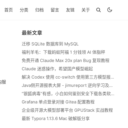
首页
分类
归档
留言
友链
关于
最新文章
迁移 SQLite 数据库到 MySQL
福利羊毛：下载蚂蚁阿福 1 分钱领 AI 体脂秤
免费开通 Claude Max 20x plan Bug 复现教程
Claude 迷惑操作，希望国产模型崛起
解决 Codex 使用 cc-switch 使用第三方模型报错 We&#039;re currently experiencing high demand, which may cause temporary errors.
架构服
Java侧开源报表大屏 - jimureport 逆向学习及二开思路
“银狐病毒”有感，小白如何鉴别安全下载各类软件
Grafana 单点登录对接 Gitea 配置教程
企业级开源大模型部署平台 GPUStack 实战教程
最新 Typora 1.13.6 Mac 破解版分享