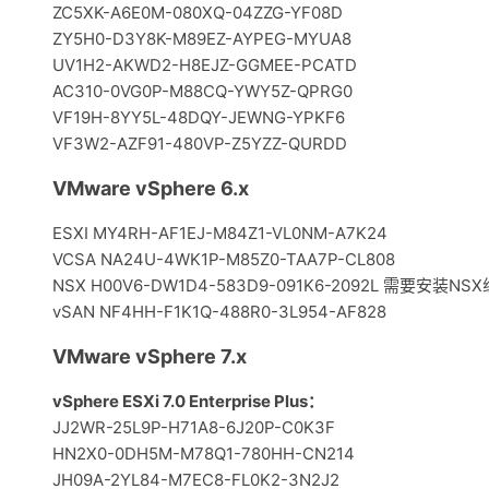
ZC5XK-A6E0M-080XQ-04ZZG-YF08D
ZY5H0-D3Y8K-M89EZ-AYPEG-MYUA8
UV1H2-AKWD2-H8EJZ-GGMEE-PCATD
AC310-0VG0P-M88CQ-YWY5Z-QPRG0
VF19H-8YY5L-48DQY-JEWNG-YPKF6
VF3W2-AZF91-480VP-Z5YZZ-QURDD
VMware vSphere 6.x
ESXI MY4RH-AF1EJ-M84Z1-VL0NM-A7K24
VCSA NA24U-4WK1P-M85Z0-TAA7P-CL808
NSX H00V6-DW1D4-583D9-091K6-2092L 需要安装
vSAN NF4HH-F1K1Q-488R0-3L954-AF828
VMware vSphere 7.x
vSphere ESXi 7.0 Enterprise Plus：
JJ2WR-25L9P-H71A8-6J20P-C0K3F
HN2X0-0DH5M-M78Q1-780HH-CN214
JH09A-2YL84-M7EC8-FL0K2-3N2J2