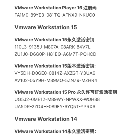
VMware Workstation Player 16 注册码
FA1M0-89YE3-081TQ-AFNX9-NKUC0
Vmware Workstation 15
VMware Workstation 15永久激活密钥
110L3-9135J-M807A-08ARK-84V7L
ZU1J0-D6G0P-H81EQ-A6M7T-PQHCD
VMware Workstation 15版本激活密钥:
VY5DH-D0GE0-0814Z-AXZGT-Y3UA6
AV102-05Y9H-M89MQ-5ZN79-MZHR4
VMware Workstation 15 Pro 永久许可证激活密钥
UG5J2-0ME12-M89WY-NPWXX-WQH88
UA5DR-2ZD4H-089FY-6YQ5T-YPRX6
Vmware Workstation 14
VMware Workstation 14永久激活密钥：