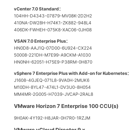
vCenter 7.0 Standard：
104HH-D4343-07879-MV08K-2D2H2
410NA-DW28H-H74K1-ZK882-948L4
406DK-FWHEH-075K8-XAC06-0JH08
VSAN 7.0 Enterprise Plus：
HN0D8-AAJ1Q-07D00-6U924-CX224
50008-221DH-M7E99-A9CKM-A1030
HN0NH-62051-H75E9-P38RM-0H870
vSphere 7 Enterprise Plus with Add-on for Kubernetes
J1608-4GJEQ-071L8-9VA0H-2MUK6
M10DH-8YL47-474L1-DV3U0-8H054
MM4MR-2G005-H7039-JVCAP-2RAL8
VMware Horizon 7 Enterprise 100 CCU(s)
9H0AK-4Y192-H8JAR-0H7R0-1RZJM
VMware vCloud Director 9.x