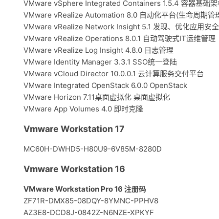
VMware vSphere Integrated Containers 1.5.4 容器基础
VMware vRealize Automation 8.0 自动化平台(生命周期管
VMware vRealize Network Insight 5.1 发现、优化
VMware vRealize Operations 8.0.1 自动驾驶式IT运维管理
VMware vRealize Log Insight 4.8.0 日志管理
VMware Identity Manager 3.3.1 SSO统一登陆
VMware vCloud Director 10.0.0.1 云计算服务交付平台
VMware Integrated OpenStack 6.0.0 OpenStack
VMware Horizon 7.11桌面虚拟化 桌面虚拟化
VMware App Volumes 4.0 即时克隆
Vmware Workstation 17
MC60H-DWHD5-H80U9-6V85M-8280D
Vmware Workstation 16
VMware Workstation Pro 16 注册码
ZF71R-DMX85-08DQY-8YMNC-PPHV8
AZ3E8-DCD8J-0842Z-N6NZE-XPKYF