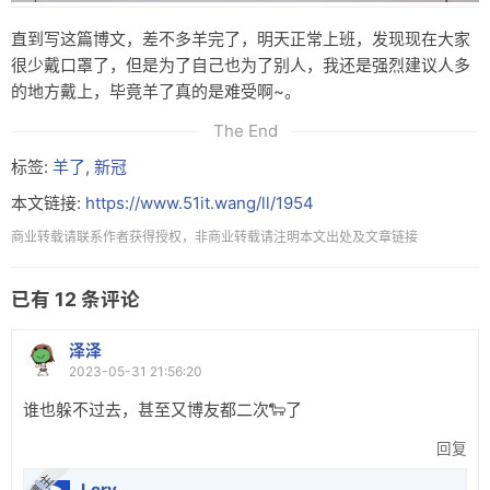
直到写这篇博文，差不多羊完了，明天正常上班，发现现在大家
很少戴口罩了，但是为了自己也为了别人，我还是强烈建议人多
的地方戴上，毕竟羊了真的是难受啊~。
The End
标签:
羊了
,
新冠
本文链接:
https://www.51it.wang/ll/1954
商业转载请联系作者获得授权，非商业转载请注明本文出处及文章链接
已有
12
条评论
泽泽
2023-05-31 21:56:20
谁也躲不过去，甚至又博友都二次🐑了
回复
博 主
Lcry