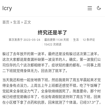
lcry
首页
»
生活
» 正文
首页
终究还是羊了
分类
首次发表于 2023-05-24
最后更新 1136 天前
生活
12 条评论
15422 次阅读
分享
躲过了去年放开的第一波羊，最终还是没有躲过这次第二波羊，
技术
这次大家都说是查漏补缺第一波没羊的人，确实，第一波我们公
教程
司仅存的几个这次都相继羊了，症状轻的重的都有。一同事上周
二下班就觉得身体无力，回去测了就羊了。
生活
当天我还和他一起坐地铁下班，然后我是到了周五早晨起来才觉
AI
得全身有点没力，上周五上午上班都还感觉不错，吃了午饭睡了
觉起来全身就没力气了，全身软绵绵困死了，简直要命，那个时
归档
候已经感觉是确诊羊了，也没有请假就坚持到了周五下班，回来
留言
在小区楼下拿了点药和抗原，回来就测了个体温，已经37.3°了，