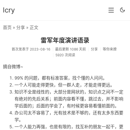
lcry
首页
»
分享
» 正文
首页
雷军年度演讲语录
分类
首次发表于 2023-08-16
最后更新 1086 天前
分享
等你来撩
5920 次阅读
分享
摘自微博~
技术
99% 的问题，都有标准答案，找个懂的人问问。
教程
一个人可能走得更快，但一群人走，才能走得更远。
生活
知识不全是线性的，大部分是网状的，知识点之间不一定
有绝对的先后关系；前面内容看不懂，跳过去，并不影响
AI
学后面的；后面的学会了，有时候更容易看懂前面的。
办公司太不容易了，光有技术是不够的，还有太多东西要
归档
学。
留言
一个人能力再强，也是有限的，找互补的朋友一起干，更