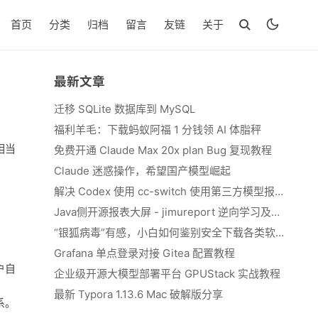
首页
分类
归档
留言
友链
关于
最新文章
迁移 SQLite 数据库到 MySQL
福利羊毛：下载蚂蚁阿福 1 分钱领 AI 体脂秤
相当
免费开通 Claude Max 20x plan Bug 复现教程
Claude 迷惑操作，希望国产模型崛起
解决 Codex 使用 cc-switch 使用第三方模型报错 We&#039;re currently experiencing high demand, which may cause temporary errors.
Java侧开源报表大屏 - jimureport 逆向学习及二开思路
“银狐病毒”有感，小白如何鉴别安全下载各类软件
Grafana 单点登录对接 Gitea 配置教程
户自
企业级开源大模型部署平台 GPUStack 实战教程
最新 Typora 1.13.6 Mac 破解版分享
系。