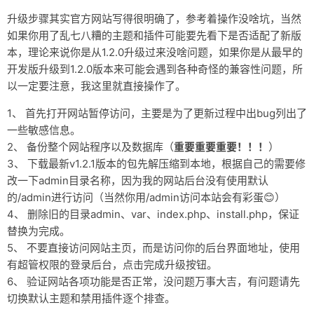
升级步骤其实官方网站写得很明确了，参考着操作没啥坑，当然
友链
如果你用了乱七八糟的主题和插件可能要先看下是否适配了新版
关于
本，理论来说你是从1.2.0升级过来没啥问题，如果你是从最早的
开发版升级到1.2.0版本来可能会遇到各种奇怪的兼容性问题，所
以一定要注意，我这里就直接操作了。
1、 首先打开网站暂停访问，主要是为了更新过程中出bug列出了
一些敏感信息。
2、 备份整个网站程序以及数据库（
重要重要重要！！！
）
3、 下载最新v1.2.1版本的包先解压缩到本地，根据自己的需要修
改一下admin目录名称，因为我的网站后台没有使用默认
的/admin进行访问（当然你用/admin访问本站会有彩蛋😊）
4、 删除旧的目录admin、var、index.php、install.php，保证
替换为完成。
5、 不要直接访问网站主页，而是访问你的后台界面地址，使用
有超管权限的登录后台，点击完成升级按钮。
6、 验证网站各项功能是否正常，没问题万事大吉，有问题请先
切换默认主题和禁用插件逐个排查。