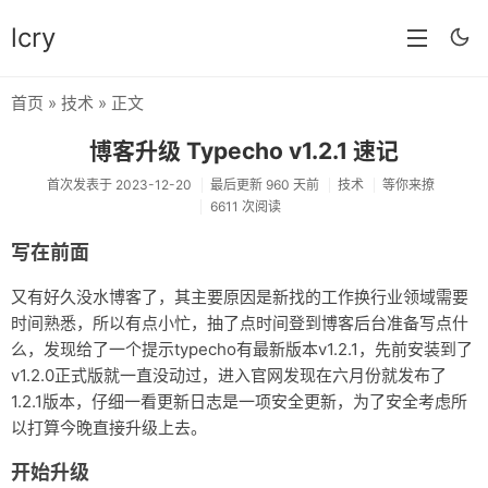
lcry
首页
»
技术
» 正文
首页
博客升级 Typecho v1.2.1 速记
分类
首次发表于 2023-12-20
最后更新 960 天前
技术
等你来撩
6611 次阅读
分享
写在前面
技术
又有好久没水博客了，其主要原因是新找的工作换行业领域需要
教程
时间熟悉，所以有点小忙，抽了点时间登到博客后台准备写点什
生活
么，发现给了一个提示typecho有最新版本v1.2.1，先前安装到了
v1.2.0正式版就一直没动过，进入官网发现在六月份就发布了
AI
1.2.1版本，仔细一看更新日志是一项安全更新，为了安全考虑所
以打算今晚直接升级上去。
归档
开始升级
留言