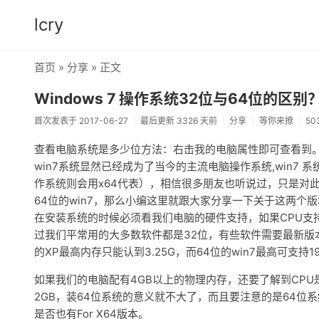
lcry
首页
»
分享
» 正文
Windows 7 操作系统32位与64位的区别
首次发表于 2017-06-27
最后更新 3326 天前
分享
等你来撩
50
查看电脑系统是多少位方法：右击我的电脑属性即可查看到
win7系统显然已经成为了当今的主流电脑操作系统,win7 
作系统则会用x64代表），相信很多朋友也听说过，只是对
64位的win7，那么小编这里就跟大家分享一下关于这两个
在安装系统的时候必须看我们电脑的硬件支持，如果CPU支持
过我们平常用的大多数软件都是32位，有些软件需要最新版本才
的XP最高内存只能认到3.25G，而64位的win7最高可支持1
如果我们的电脑配有4GB以上的物理内存，还要了解到CPU
2GB，装64位系统的意义就不大了，而且要注意的是64位
是否也有For X64版本。