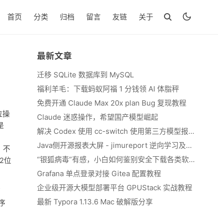
首页
分类
归档
留言
友链
关于
最新文章
迁移 SQLite 数据库到 MySQL
福利羊毛：下载蚂蚁阿福 1 分钱领 AI 体脂秤
免费开通 Claude Max 20x plan Bug 复现教程
位操
Claude 迷惑操作，希望国产模型崛起
是
解决 Codex 使用 cc-switch 使用第三方模型报错 We&#039;re currently experiencing high demand, which may cause temporary errors.
Java侧开源报表大屏 - jimureport 逆向学习及二开思路
，不
“银狐病毒”有感，小白如何鉴别安全下载各类软件
2位
Grafana 单点登录对接 Gitea 配置教程
企业级开源大模型部署平台 GPUStack 实战教程
有
最新 Typora 1.13.6 Mac 破解版分享
序