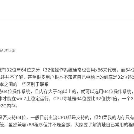
？
36 次阅读
。
系统有32位与64位之分（32位操作系统通常也会用x86来代表，而64
此还并不了解，甚至很多用户根本不知道自己电脑上的到底是32位还
版本之间的一些区别于联系！
64位操作系统，且内存大于4g以上的，就可以选用64位操作系统
能在win7上稳定运行，CPU寻址是64位要比32位快2倍，一个3
92G内存。
是否支持64位，一般目前主流CPU都是支持的，但如果我的内存只
系统，虽然兼容x86程序但并不是全部，大家要了解清楚自己常用的程