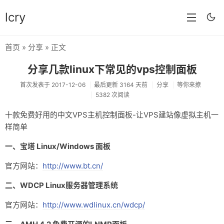
lcry
首页
»
分享
» 正文
首页
分享几款linux下常见的vps控制面板
分类
首次发表于 2017-12-06
最后更新 3164 天前
分享
等你来撩
5382 次阅读
分享
十款免费好用的中文VPS主机控制面板-让VPS建站像虚拟主机一
技术
样简单
教程
一、宝塔 Linux/Windows 面板
生活
官方网站：
http://www.bt.cn/
AI
二、WDCP Linux服务器管理系统
归档
官方网站：
http://www.wdlinux.cn/wdcp/
留言