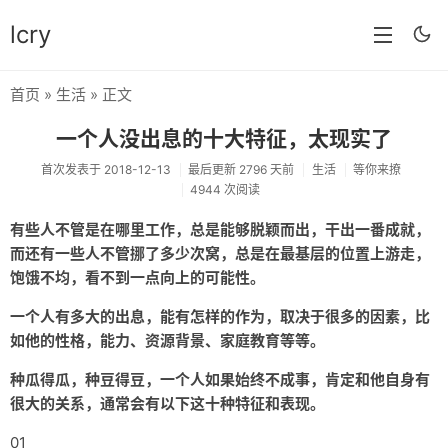
lcry
首页
»
生活
» 正文
首页
一个人没出息的十大特征，太现实了
分类
首次发表于 2018-12-13
最后更新 2796 天前
生活
等你来撩
4944 次阅读
分享
有些人不管是在哪里工作，总是能够脱颖而出，干出一番成就，
技术
而还有一些人不管挪了多少次窝，总是在最基层的位置上游走，
教程
饱饿不均，看不到一点向上的可能性。
生活
一个人有多大的出息，能有怎样的作为，取决于很多的因素，比
如他的性格，能力、资源背景、家庭教育等等。
AI
种瓜得瓜，种豆得豆，一个人如果始终不成事，肯定和他自身有
归档
很大的关系，通常会有以下这十种特征和表现。
留言
01