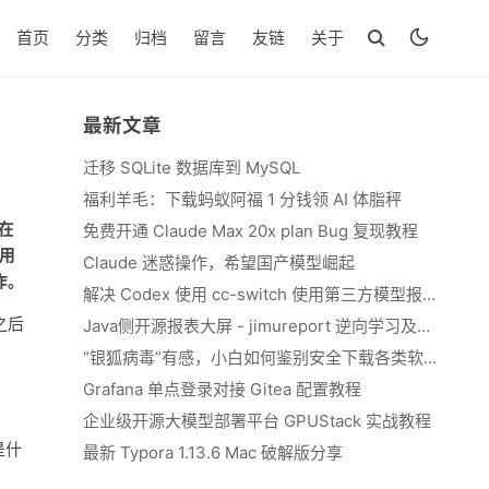
首页
分类
归档
留言
友链
关于
最新文章
迁移 SQLite 数据库到 MySQL
福利羊毛：下载蚂蚁阿福 1 分钱领 AI 体脂秤
在
免费开通 Claude Max 20x plan Bug 复现教程
直用
Claude 迷惑操作，希望国产模型崛起
作。
解决 Codex 使用 cc-switch 使用第三方模型报错 We&#039;re currently experiencing high demand, which may cause temporary errors.
之后
Java侧开源报表大屏 - jimureport 逆向学习及二开思路
“银狐病毒”有感，小白如何鉴别安全下载各类软件
Grafana 单点登录对接 Gitea 配置教程
企业级开源大模型部署平台 GPUStack 实战教程
是什
最新 Typora 1.13.6 Mac 破解版分享