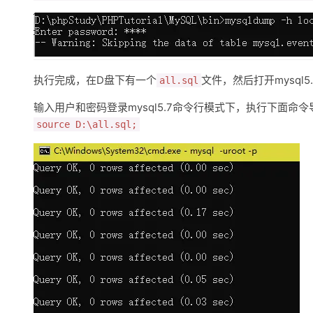
执行完成，在D盘下有一个
文件，然后打开mysql5
all.sql
输入用户和密码登录mysql5.7命令行模式下，执行下面命令导入
source D:\all.sql;