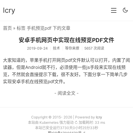
lcry
首页
» 标签 手机预览pdf 下的文章
首页
安卓手机网页中实现在线预览PDF文件
分类
2019-09-24
技术
等你来撩
5657 次阅读
分享
大家知道的，苹果手机打开网页pdf文件默认可以打开，内置了阅
读器，但是Android就不行，必须使用一些js手段来实现在线预
技术
览，不然就会直接提示下载，很不友好。下面分享一下简单几步
教程
实现安卓手机在线预览pdf文件。
- 阅读全文 -
生活
AI
归档
Copyright © 2015- 2026 | Powered by
lcry
本站由 Kubernetes 强力驱动 ↻ 加载耗时: 33 ms
本站已安全运行3730天0小时25分33秒
留言