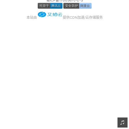
蜀ICP备17005670号-5
友链
本站由
提供CDN加速/云存储服务
关于