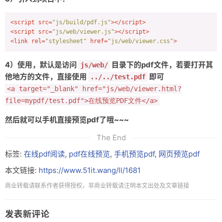
<
script
src
=
"js/build/pdf.js"
>
</
script
>
<
script
src
=
"js/web/viewer.js"
>
</
script
>
<
link
rel
=
"stylesheet"
href
=
"js/web/viewer.css"
>
4）使用，默认是访问
目录下的pdf文件，若要打开其
js/web/
他地方的文件，直接使用
即可
../../test.pdf
<a target="_blank" href="js/web/viewer.html?
file=mypdf/test.pdf">在线预览PDF文件</a>
然后就可以手机直接预览pdf了哦~~~
The End
标签:
在线pdf阅读
,
pdf在线预览
,
手机预览pdf
,
网页预览pdf
本文链接:
https://www.51it.wang/ll/1681
商业转载请联系作者获得授权，非商业转载请注明本文出处及文章链接
发表新评论