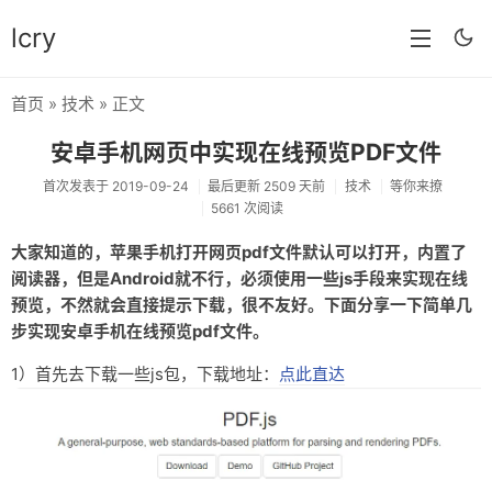
lcry
首页
»
技术
» 正文
首页
安卓手机网页中实现在线预览PDF文件
分类
首次发表于 2019-09-24
最后更新 2509 天前
技术
等你来撩
5661 次阅读
分享
大家知道的，苹果手机打开网页pdf文件默认可以打开，内置了
技术
阅读器，但是Android就不行，必须使用一些js手段来实现在线
教程
预览，不然就会直接提示下载，很不友好。下面分享一下简单几
步实现安卓手机在线预览pdf文件。
生活
1）首先去下载一些js包，下载地址：
点此直达
AI
归档
留言