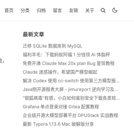
首页
分类
归档
留言
友链
关于
最新文章
迁移 SQLite 数据库到 MySQL
福利羊毛：下载蚂蚁阿福 1 分钱领 AI 体脂秤
览，
免费开通 Claude Max 20x plan Bug 复现教程
Claude 迷惑操作，希望国产模型崛起
解决 Codex 使用 cc-switch 使用第三方模型报错 We&#039;re currently experiencing high demand, which may cause temporary errors.
Java侧开源报表大屏 - jimureport 逆向学习及二开思路
“银狐病毒”有感，小白如何鉴别安全下载各类软件
Grafana 单点登录对接 Gitea 配置教程
企业级开源大模型部署平台 GPUStack 实战教程
最新 Typora 1.13.6 Mac 破解版分享