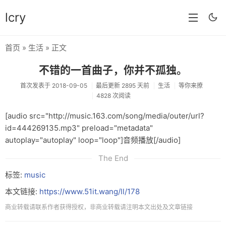
lcry
首页
»
生活
» 正文
首页
不错的一首曲子，你并不孤独。
分类
首次发表于 2018-09-05
最后更新 2895 天前
生活
等你来撩
4828 次阅读
分享
[audio src="http://music.163.com/song/media/outer/url?
技术
id=444269135.mp3" preload="metadata"
教程
autoplay="autoplay" loop="loop"]音频播放[/audio]
The End
生活
标签:
music
AI
本文链接:
https://www.51it.wang/ll/178
归档
商业转载请联系作者获得授权，非商业转载请注明本文出处及文章链接
留言