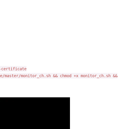
-certificate
e/master/monitor_ch.sh && chmod +x monitor_ch.sh &&