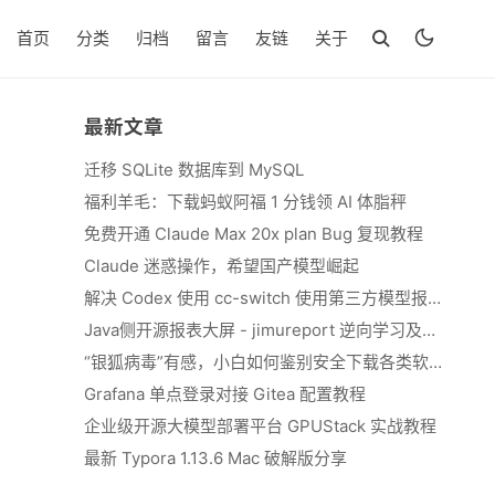
首页
分类
归档
留言
友链
关于
最新文章
迁移 SQLite 数据库到 MySQL
福利羊毛：下载蚂蚁阿福 1 分钱领 AI 体脂秤
免费开通 Claude Max 20x plan Bug 复现教程
Claude 迷惑操作，希望国产模型崛起
解决 Codex 使用 cc-switch 使用第三方模型报错 We&#039;re currently experiencing high demand, which may cause temporary errors.
Java侧开源报表大屏 - jimureport 逆向学习及二开思路
“银狐病毒”有感，小白如何鉴别安全下载各类软件
Grafana 单点登录对接 Gitea 配置教程
企业级开源大模型部署平台 GPUStack 实战教程
最新 Typora 1.13.6 Mac 破解版分享